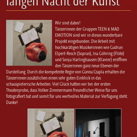
langen Nacht der Kunst
Ballett für Erwachsene / Jugendliche
Kreative Früherziehung / Kinderballett
Modern / Jazz / Contemporary
Wir sind dabei!
Steptanz
Tänzerinnen der Gruppen TEEN & MAD
EMOTION sind wir in dieses wunderbare
Urban Dance
Projekt eingebunden. Die Arbeit mit
hochkarätigen Musikerinnen wie Gudrun
Elpert-Resch (Sopran), Ina Göhring (Flöte)
und Sonja Harlinghausen (Klavier) eröffnen
den Tänzerinnen ganz neue Ebenen der
Darstellung. Durch die kompetente Regie von Günna Czapla erhalten die
Tänzerinnen zusätzlichen einen sehr guten Einblick in das
schauspielerische Arbeiten. Viel Glück hatten wir bei der ersten
Theaterprobe, dass Volker Zimmermann freundlicher Weise für uns
fotografiert hat und somit für uns wertvolles Material zur Verfügung steht.
Danke!