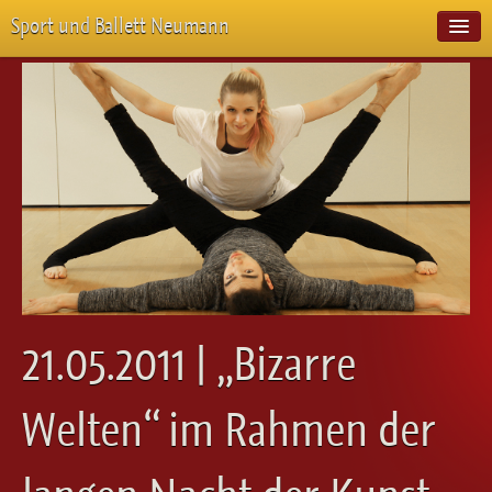
Sport und Ballett Neumann
Start
Neuigkeiten
Über Uns
Unterricht
Veranstaltungen
Emotion Pur
Meisterschaften
Projekte
Vorstellungen
Workshops
21.05.2011 | „Bizarre
Galerie
Balletteckchen
Welten“ im Rahmen der
Kontakt
Videos