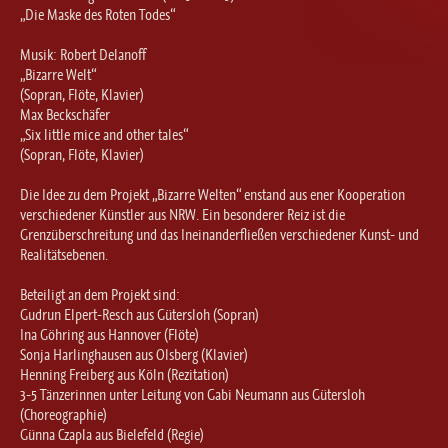
Ballett für Erwachsene / Jugendliche
„Die Maske des Roten Todes“
Kreative Früherziehung / Kinderballett
Musik: Robert Delanoff
Modern / Jazz / Contemporary
„Bizarre Welt“
Steptanz
(Sopran, Flöte, Klavier)
Max Beckschäfer
Urban Dance
„Six little mice and other tales“
(Sopran, Flöte, Klavier)
Die Idee zu dem Projekt „Bizarre Welten“ enstand aus ener Kooperation
verschiedener Künstler aus NRW. Ein besonderer Reiz ist die
Grenzüberschreitung und das Ineinanderfließen verschiedener Kunst- und
Realitätsebenen.
Beteiligt an dem Projekt sind:
Gudrun Elpert-Resch aus Gütersloh (Sopran)
Ina Göhring aus Hannover (Flöte)
Sonja Harlinghausen aus Olsberg (Klavier)
Henning Freiberg aus Köln (Rezitation)
3-5 Tänzerinnen unter Leitung von Gabi Neumann aus Gütersloh
(Choreographie)
Günna Czapla aus Bielefeld (Regie)