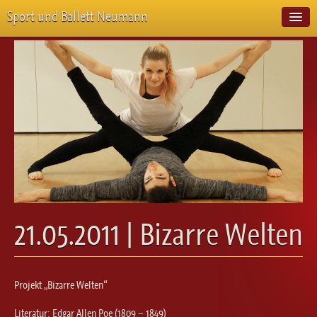
Sport und Ballett Neumann
Start
Neuigkeiten
Über Uns
Unterricht
Veranstaltungen
Emotion Pur
Meisterschaften
Projekte
Vorstellungen
Workshops
21.05.2011 | Bizarre Welten
Galerie
Balletteckchen
Kontakt
Projekt „Bizarre Welten“
Videos
Literatur: Edgar Allen Poe (1809 – 1849)