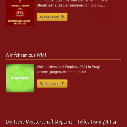
Ballett für Erwachsene / Jugendliche
Steptänzer & Steptänzerinnen von Sport &…
Kreative Früherziehung / Kinderballett
Weiterlesen
Modern / Jazz / Contemporary
Steptanz
Urban Dance
Wir fahren zur WM!
Weltmeisterschaft Steptanz 2024 in Prag!
Unsere „jungen Wilden“ und die…
Weiterlesen
Deutsche Meisterschaft Steptanz – Tolles Team geht an