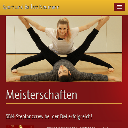
Sport und Ballett Neumann
Start
Neuigkeiten
Über Uns
Unterricht
Veranstaltungen
Emotion Pur
Meisterschaften
Projekte
Vorstellungen
Workshops
Meisterschaften
Galerie
Balletteckchen
Kontakt
SBN-Steptanzcrew bei der DM erfolgreich!
Videos
Super Erfolg bei den Deutschen! Alle