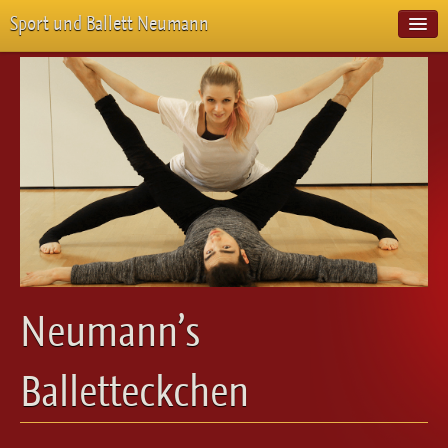
Sport und Ballett Neumann
Start
Neuigkeiten
Über Uns
Unterricht
Veranstaltungen
Emotion Pur
Meisterschaften
Projekte
Vorstellungen
Workshops
Neumann’s
Galerie
Balletteckchen
Balletteckchen
Kontakt
Videos