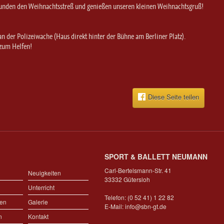
Stunden den Weihnachtsstreß und genießen unseren kleinen Weihnachtsgruß!
n der Polizeiwache (Haus direkt hinter der Bühne am Berliner Platz).
zum Helfen!
Diese Seite teilen
SPORT & BALLETT NEUMANN
Carl-Bertelsmann-Str. 41
Neuigkeiten
33332 Gütersloh
Unterricht
Telefon: (0 52 41) 1 22 82
gen
Galerie
E-Mail:
info@sbn-gt.de
n
Kontakt