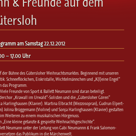
nn & Freunde auf dem
ütersloh
ogramm am Samstag 22.12.2012
00 – 17.00 Uhr
f der Bühne des Gütersloher Weihnachtsmarktes. Beginnend mit unseren
tik. Schneeflöckchen, Eiskristalle, Wichtelmännchen und „K(l)eine Engel“
en das Programm.
Viele Freunde von Sport & Ballett Neumann sind daran beteiligt.
nderchor „Krawall im Urwald“-Solisten und die „Gütersloher Gören“
ja Harlinghausen (Klavier). Martina Elbracht (Mezzosopran), Gudrun Elpert-
n) Jolina Brüggemann (Violine) und Sonja Harlinghausen (Klavier) gestalten
m Weiteren zu einem musikalischen Hörgenuss.
 „Eine kleine getanzte & gespielte Weihnachtsgeschichte“.
allett Neumann unter der Leitung von Gabi Neumannn & Frank Salomon-
rsetzen das Publikum in die Märchenwelt.