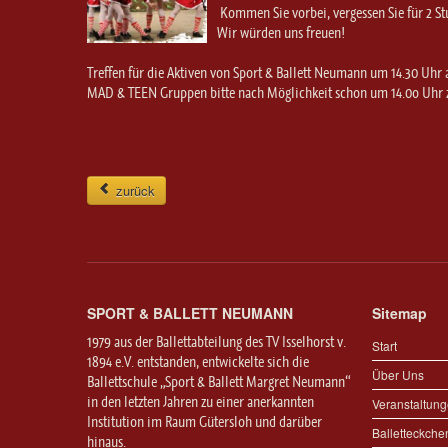
Kommen Sie vorbei, vergessen Sie für 2 
Wir würden uns freuen!
Treffen für die Aktiven von Sport & Ballett Neumann um 14.30 Uhr a
MAD & TEEN Gruppen bitte nach Möglichkeit schon um 14.0o Uhr 
zurück
SPORT & BALLETT NEUMANN
Sitemap
1979 aus der Ballettabteilung des TV Isselhorst v.
Start
1894 e.V. entstanden, entwickelte sich die
Über Uns
Ballettschule „Sport & Ballett Margret Neumann“
in den letzten Jahren zu einer anerkannten
Veranstaltun
Institution im Raum Gütersloh und darüber
Balletteckche
hinaus.