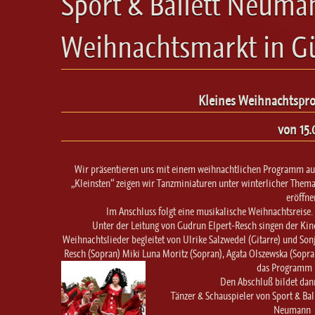
Sport & Ballett Neuma
Weihnachtsmarkt in G
Kleines Weihnachtspr
von 15.
Wir präsentieren uns mit einem weihnachtlichen Programm au
„Kleinsten“ zeigen wir Tanzminiaturen unter winterlicher Thema
eröffn
Im Anschluss folgt eine musikalische Weihnachtsreise. 
Unter der Leitung von Gudrun Elpert-Resch singen der Ki
Weihnachtslieder begleitet von Ulrike Salzwedel (Gitarre) und Son
Resch (Sopran) Miki Luna Moritz (Sopran), Agata Olszewska (Sopra
das Programm i
Den Abschluß bildet dann
Tänzer & Schauspieler von Sport & B
Neumann ve