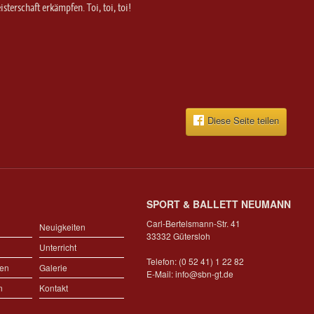
sterschaft erkämpfen. Toi, toi, toi!
Diese Seite teilen
SPORT & BALLETT NEUMANN
Carl-Bertelsmann-Str. 41
Neuigkeiten
33332 Gütersloh
Unterricht
Telefon: (0 52 41) 1 22 82
gen
Galerie
E-Mail:
info@sbn-gt.de
n
Kontakt