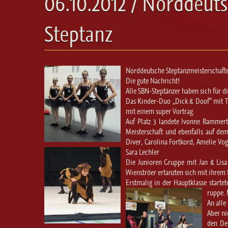
06.10.2012 / Norddeut
Steptanz
Norddeutsche Steptanzmeisterschaft
Die gute Nachricht!
Alle SBN-Steptänzer haben sich für d
Das Kinder-Duo „Dick & Doof“ mit Tr
mit einem super Vortrag.
Auf Platz 3 landete Ivonne Rammert
Meisterschaft und ebenfalls auf dem
Diver, Carolina Fortkord, Amelie Vog
Sara Lechler
Die Junioren Gruppe mit Jan & Lisa 
Wienströer ertanzten sich mit ihrem R
Erstmalig in der Hauptklasse start
ruppe. 
An alle
Aber ni
den Deu