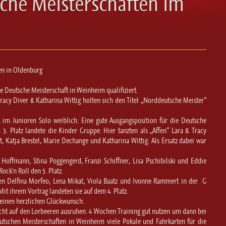
sche Meisterschaften im
en in Oldenburg
ie Deutsche Meisterschaft in Weinheim qualifiziert.
acy Diver & Katharina Wittig holten sich den Titel „Norddeutsche Meister“
 im Junioren Solo weiblich. Eine gute Ausgangsposition für die Deutsche
 3. Platz landete die Kinder Gruppe. Hier tanzten als „Affen“ Lara & Tracy
t, Katja Brestel, Marie Dechange und Katharina Wittig. Als Ersatz dabei war
Hoffmann, Stina Poggengerd, Franzi Schiffner, Lisa Pschibilski und Eddie
ock`n Roll den 5. Platz.
eten Delfina Morfeo, Lena Mikat, Viola Baatz und Ivonne Rammert in der G
Mit ihrem Vortrag landeten sie auf dem 4. Platz.
 einen herzlichen Glückwunsch.
cht auf den Lorbeeren ausruhen. 4 Wochen Training gut nutzen um dann bei
tschen Meisterschaften in Weinheim viele Pokale und Fahrkarten für die