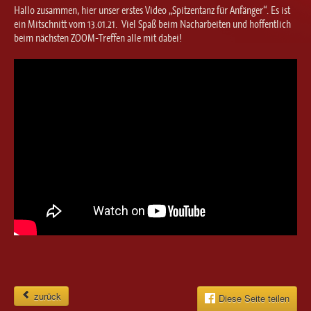
Ballett für Erwachsene / Jugendliche
Hallo zusammen, hier unser erstes Video „Spitzentanz für Anfänger“. Es ist
Kreative Früherziehung / Kinderballett
ein Mitschnitt vom 13.01.21. Viel Spaß beim Nacharbeiten und hoffentlich
beim nächsten ZOOM-Treffen alle mit dabei!
Modern / Jazz / Contemporary
Steptanz
Urban Dance
zurück
Diese Seite teilen