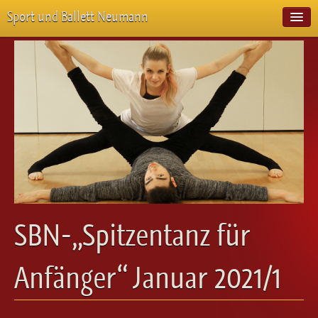
Sport und Ballett Neumann
Start
Neuigkeiten
Über Uns
Unterricht
Veranstaltungen
Emotion Pur
Meisterschaften
Projekte
Vorstellungen
Workshops
SBN-„Spitzentanz für
Galerie
Balletteckchen
Anfänger“ Januar 2021/1
Kontakt
Videos