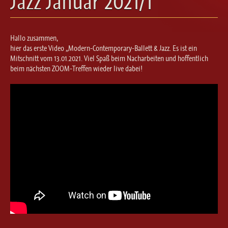
Jazz Januar 2021/1
Ballett für Erwachsene / Jugendliche
Kreative Früherziehung / Kinderballett
Modern / Jazz / Contemporary
Hallo zusammen,
Steptanz
hier das erste Video „Modern-Contemporary-Ballett & Jazz. Es ist ein
Mitschnitt vom 13.01.2021. Viel Spaß beim Nacharbeiten und hoffentlich
Urban Dance
beim nächsten ZOOM-Treffen wieder live dabei!