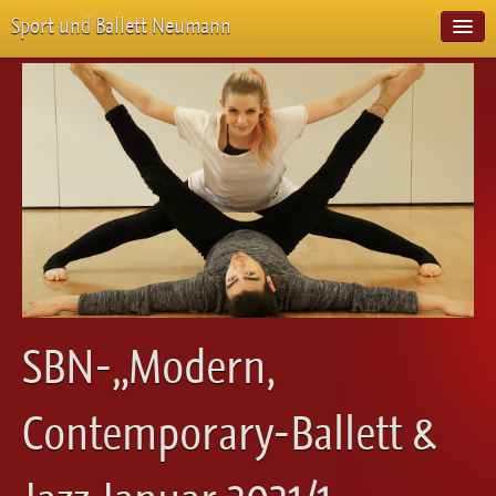
Sport und Ballett Neumann
Start
Neuigkeiten
Über Uns
Unterricht
Veranstaltungen
Emotion Pur
Meisterschaften
Projekte
Vorstellungen
Workshops
SBN-„Modern,
Galerie
Balletteckchen
Contemporary-Ballett &
Kontakt
Videos