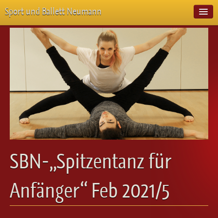
Sport und Ballett Neumann
Start
Neuigkeiten
Über Uns
Unterricht
Veranstaltungen
Emotion Pur
Meisterschaften
Projekte
Vorstellungen
Workshops
SBN-„Spitzentanz für
Galerie
Balletteckchen
Anfänger“ Feb 2021/5
Kontakt
Videos