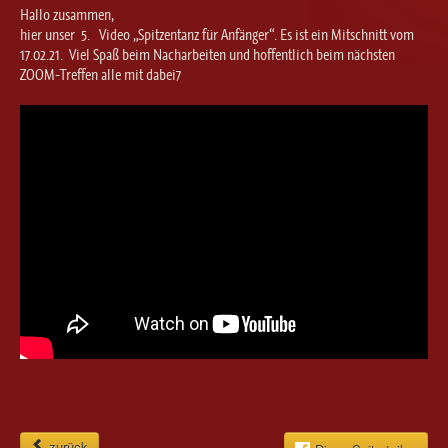
Ballett für Erwachsene / Jugendliche
Hallo zusammen,
Kreative Früherziehung / Kinderballett
hier unser 5. Video „Spitzentanz für Anfänger“. Es ist ein Mitschnitt vom
17.02.21. Viel Spaß beim Nacharbeiten und hoffentlich beim nächsten
Modern / Jazz / Contemporary
ZOOM-Treffen alle mit dabei7
Steptanz
Urban Dance
zurück