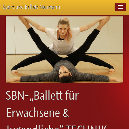
Sport und Ballett Neumann
Start
Neuigkeiten
Über Uns
Unterricht
Veranstaltungen
Emotion Pur
Meisterschaften
Projekte
Vorstellungen
Workshops
SBN-„Ballett für
Galerie
Balletteckchen
Erwachsene &
Kontakt
Videos