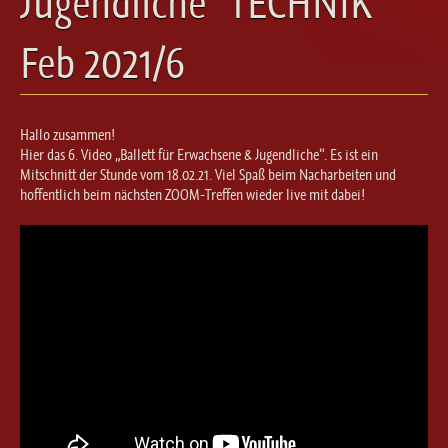
Jugendliche“ TECHNIK
Ballett für Erwachsene / Jugendliche
Kreative Früherziehung / Kinderballett
Feb 2021/6
Modern / Jazz / Contemporary
Steptanz
Urban Dance
Hallo zusammen!
Hier das 6. Video „Ballett für Erwachsene & Jugendliche“. Es ist ein
Mitschnitt der Stunde vom 18.02.21. Viel Spaß beim Nacharbeiten und
hoffentlich beim nächsten ZOOM-Treffen wieder live mit dabei!