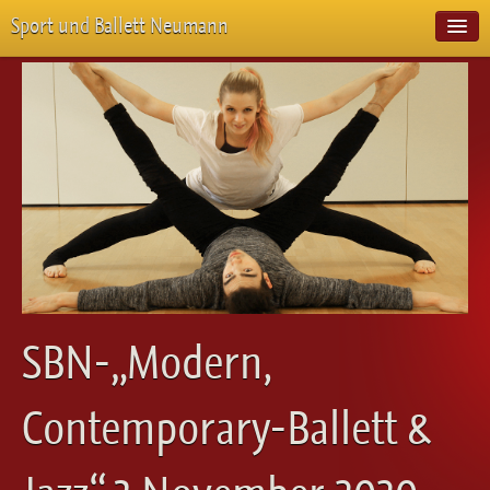
Sport und Ballett Neumann
Start
Neuigkeiten
Über Uns
Unterricht
Veranstaltungen
Emotion Pur
Meisterschaften
Projekte
Vorstellungen
Workshops
SBN-„Modern,
Galerie
Balletteckchen
Contemporary-Ballett &
Kontakt
Videos