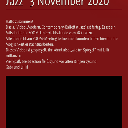
Jazz“ 3 November 2020
Ballett für Erwachsene / Jugendliche
Kreative Früherziehung / Kinderballett
Modern / Jazz / Contemporary
Hallo zusammen!
Steptanz
Das 3. Video „Modern, Contemporary-Ballett & Jazz“ ist fertig. Es ist ein
Mitschnitt der ZOOM-Unterrichtsstunde vom 18.11.2020.
Urban Dance
Alle die nicht am ZOOM-Meeting teilnehmen konnten haben hiermit die
Möglichkeit es nachzuarbeiten.
Dieses Video ist gespiegelt, ihr könnt also „wie im Spiegel“ mit Lilli
mittanzen.
Viel Spaß, bleibt schön fleißig und vor allen Dingen gesund.
Gabi und Lilli!