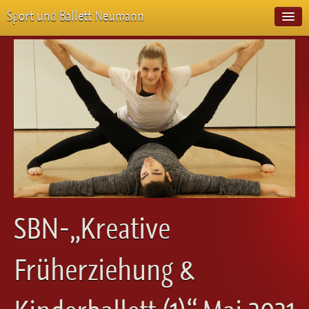
Sport und Ballett Neumann
Start
Neuigkeiten
Über Uns
Unterricht
Veranstaltungen
Emotion Pur
Meisterschaften
Projekte
Vorstellungen
Workshops
SBN-„Kreative
Galerie
Balletteckchen
Früherziehung &
Kontakt
Videos