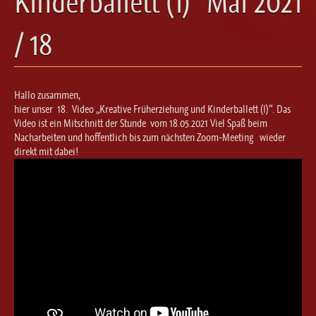
Kinderballett (1)“ Mai 2021
Ballett für Erwachsene / Jugendliche
Kreative Früherziehung / Kinderballett
/ 18
Modern / Jazz / Contemporary
Steptanz
Urban Dance
Hallo zusammen,
hier unser 18. Video „Kreative Früherziehung und Kinderballett (I)“. Das
Video ist ein Mitschnitt der Stunde vom 18.05.2021 Viel Spaß beim
Nacharbeiten und hoffentlich bis zum nächsten Zoom-Meeting wieder
direkt mit dabei!