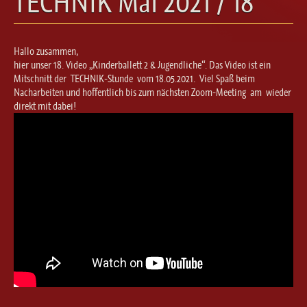
TECHNIK Mai 2021 / 18
Ballett für Erwachsene / Jugendliche
Kreative Früherziehung / Kinderballett
Modern / Jazz / Contemporary
Hallo zusammen,
Steptanz
hier unser 18. Video „Kinderballett 2 & Jugendliche“. Das Video ist ein
Mitschnitt der TECHNIK-Stunde vom 18.05.2021. Viel Spaß beim
Urban Dance
Nacharbeiten und hoffentlich bis zum nächsten Zoom-Meeting am wieder
direkt mit dabei!