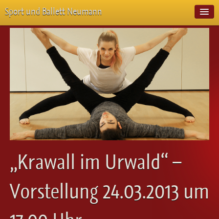
Sport und Ballett Neumann
Start
Neuigkeiten
Über Uns
Unterricht
Veranstaltungen
Emotion Pur
Meisterschaften
Projekte
Vorstellungen
Workshops
„Krawall im Urwald“ –
Galerie
Balletteckchen
Vorstellung 24.03.2013 um
Kontakt
Videos