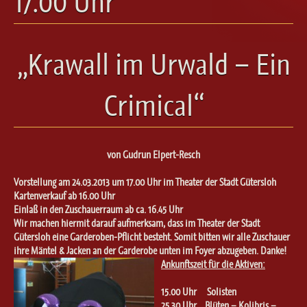
17.00 Uhr
Ballett für Erwachsene / Jugendliche
Kreative Früherziehung / Kinderballett
Modern / Jazz / Contemporary
„Krawall im Urwald – Ein
Steptanz
Urban Dance
Crimical“
von Gudrun Elpert-Resch
Vorstellung am 24.03.2013 um 17.00 Uhr im Theater der Stadt Gütersloh
Kartenverkauf ab 16.00 Uhr
Einlaß in den Zuschauerraum ab ca. 16.45 Uhr
Wir machen hiermit darauf aufmerksam, dass im Theater der Stadt
Gütersloh eine Garderoben-Pflicht besteht. Somit bitten wir alle Zuschauer
ihre Mäntel & Jacken an der Garderobe unten im Foyer abzugeben. Danke!
Ankunftszeit für
die Aktiven:
15.00 Uhr Solisten
25.30 Uhr Blüten – Kolibris –