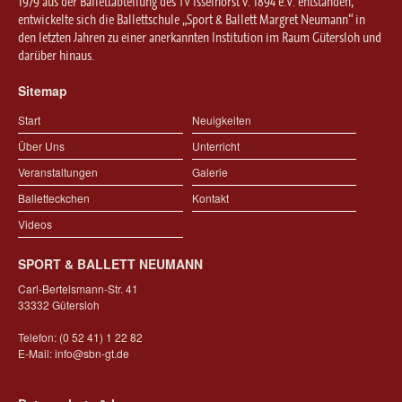
1979 aus der Ballettabteilung des TV Isselhorst v. 1894 e.V. entstanden,
entwickelte sich die Ballettschule „Sport & Ballett Margret Neumann“ in
den letzten Jahren zu einer anerkannten Institution im Raum Gütersloh und
darüber hinaus.
Sitemap
Start
Neuigkeiten
Über Uns
Unterricht
Veranstaltungen
Galerie
Balletteckchen
Kontakt
Videos
SPORT & BALLETT NEUMANN
Carl-Bertelsmann-Str. 41
33332 Gütersloh
Telefon: (0 52 41) 1 22 82
E-Mail:
info@sbn-gt.de