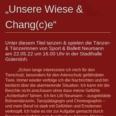
Ballett für Erwachsene / Jugendliche
„Unsere Wiese &
Kreative Früherziehung / Kinderballett
Modern / Jazz / Contemporary
Chang(c)e“
Steptanz
Urban Dance
Unter diesem Titel tanzen & spielen die Tänzer-
& Tänzerinnen von Sport & Ballett Neumann
am 22.05.22 um 16.00 Uhr in der Stadthalle
Gütersloh.
„Schon lange interessiere ich mich für den
Tierschutz, besonders für den Artenschutz gefährdeter
Tiere. Immer wieder verfolge ich die Nachrichten und bin
bestürzt über die alarmierende Situation. Ich kann mir die
Berichte nicht anschauen ohne dass meine Gefühle
„Achterbahn“ fahren.
Ich bin Lilli Neumann – ausgebildete
Bühnentänzerin, Tanzpädagogin und Choreographin –
und mein Beruf ist stark mit Gefühlen und Emotionen
verknüpft. Ich habe es mir zur Aufgabe gemacht durch