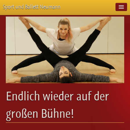
Sport und Ballett Neumann
Start
Neuigkeiten
Über Uns
Unterricht
Veranstaltungen
Emotion Pur
Meisterschaften
Projekte
Vorstellungen
Workshops
Endlich wieder auf der
Galerie
Balletteckchen
großen Bühne!
Kontakt
Videos