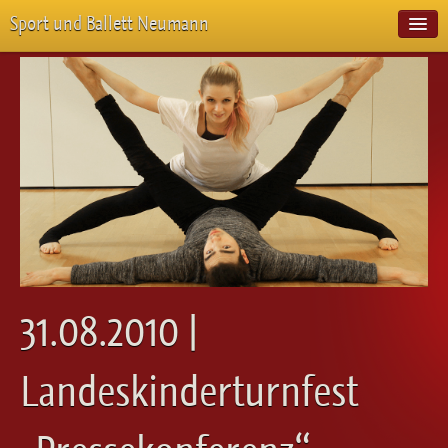
Sport und Ballett Neumann
Start
Neuigkeiten
Über Uns
Unterricht
Veranstaltungen
Emotion Pur
Meisterschaften
Projekte
Vorstellungen
Workshops
31.08.2010 |
Galerie
Balletteckchen
Landeskinderturnfest
Kontakt
Videos