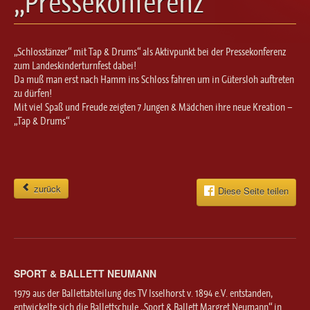
„Pressekonferenz“
Ballett für Erwachsene / Jugendliche
Kreative Früherziehung / Kinderballett
Modern / Jazz / Contemporary
„Schlosstänzer“ mit Tap & Drums“ als Aktivpunkt bei der Pressekonferenz
Steptanz
zum Landeskinderturnfest dabei!
Da muß man erst nach Hamm ins Schloss fahren um in Gütersloh auftreten
Urban Dance
zu dürfen!
Mit viel Spaß und Freude zeigten 7 Jungen & Mädchen ihre neue Kreation –
„Tap & Drums“
zurück
Diese Seite teilen
SPORT & BALLETT NEUMANN
1979 aus der Ballettabteilung des TV Isselhorst v. 1894 e.V. entstanden,
entwickelte sich die Ballettschule „Sport & Ballett Margret Neumann“ in