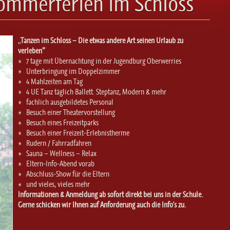
Sommerferien im Schloss
„
Tanzen im Schloss – Die etwas andere Art seinen Urlaub zu
verleben“
* 7 tage mit Übernachtung in der Jugendburg Oberwerries
* Unterbringung im Doppelzimmer
* 4 Mahlzeiten am Tag
* 4 UE Tanz täglich Ballett. Steptanz, Modern & mehr
* fachlich ausgebildetes Personal
* Besuch einer Theatervorstellung
* Besuch eines Freizeitparks
* Besuch einer Freizeit-Erlebnistherme
* Rudern / Fahrradfahren
* Sauna – Wellness – Relax
* Eltern-Info-Abend vorab
* Abschluss-Show für die Eltern
* und vieles, vieles mehr
Informationen & Anmeldung ab sofort direkt bei uns in der Schule.
Gerne schicken wir Ihnen auf Anforderung auch die Info´s zu.