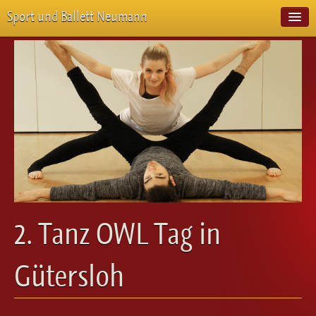
Sport und Ballett Neumann
Start
Neuigkeiten
Über Uns
Unterricht
Veranstaltungen
Emotion Pur
Meisterschaften
Projekte
Vorstellungen
Workshops
2. Tanz OWL Tag in
Galerie
Balletteckchen
Gütersloh
Kontakt
Videos