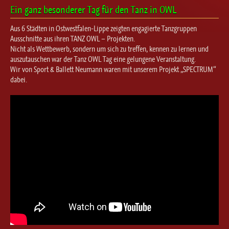
Ballett für Erwachsene / Jugendliche
Ein ganz besonderer Tag für den Tanz in OWL
Kreative Früherziehung / Kinderballett
Aus 6 Städten in Ostwestfalen-Lippe zeigten engagierte Tanzgruppen
Modern / Jazz / Contemporary
Ausschnitte aus ihren TANZ OWL – Projekten.
Steptanz
Nicht als Wettbewerb, sondern um sich zu treffen, kennen zu lernen und
auszutauschen war der Tanz OWL Tag eine gelungene Veranstaltung.
Urban Dance
Wir von Sport & Ballett Neumann waren mit unserem Projekt „SPECTRUM“
dabei.