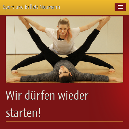
Sport und Ballett Neumann
Start
Neuigkeiten
Über Uns
Unterricht
Veranstaltungen
Emotion Pur
Meisterschaften
Projekte
Vorstellungen
Workshops
Wir dürfen wieder
Galerie
Balletteckchen
starten!
Kontakt
Videos