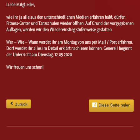
Ballett für Erwachsene / Jugendliche
Liebe Mitglieder,
Kreative Früherziehung / Kinderballett
wie ihr ja alle aus den unterschiedlichen Medien erfahren habt, dürfen
Modern / Jazz / Contemporary
Fitness-Center und Tanzschulen wieder öffnen. Auf Grund der vorgegebenen
Steptanz
Auflagen, werden wir den Wiedereinstieg stufenweise gestalten.
Urban Dance
Wer – Wie – Wann werdet ihr am Montag von uns per Mail / Post erfahren.
Dort werdet ihr alles im Detail erklärt nachlesen können. Generell beginnt
der Unterricht am Dienstag, 12.05.2020
Wir freuen uns schon!
zurück
Diese Seite teilen