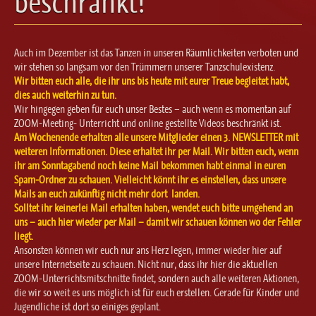
beschränkt!
Ballett für Erwachsene / Jugendliche
Kreative Früherziehung / Kinderballett
Modern / Jazz / Contemporary
Auch im Dezember ist das Tanzen in unseren Räumlichkeiten verboten und
Steptanz
wir stehen so langsam vor den Trümmern unserer Tanzschulexistenz.
Wir bitten euch alle, die ihr uns bis heute mit eurer Treue begleitet habt,
Urban Dance
dies auch weiterhin zu tun.
Wir hingegen geben für euch unser Bestes – auch wenn es momentan auf
ZOOM-Meeting- Unterricht und online gestellte Videos beschränkt ist.
Am Wochenende erhalten alle unsere Mitglieder einen 3. NEWSLETTER mit
weiteren Informationen. Diese erhaltet ihr per Mail. Wir bitten euch, wenn
ihr am Sonntagabend noch keine Mail bekommen habt einmal in euren
Spam-Ordner zu schauen. Vielleicht könnt ihr es einstellen, dass unsere
Mails an euch zukünftig nicht mehr dort landen.
Solltet ihr keinerlei Mail erhalten haben, wendet euch bitte umgehend an
uns – auch hier wieder per Mail – damit wir schauen können wo der Fehler
liegt.
Ansonsten können wir euch nur ans Herz legen, immer wieder hier auf
unsere Internetseite zu schauen. Nicht nur, dass ihr hier die aktuellen
ZOOM-Unterrichtsmitschnitte findet, sondern auch alle weiteren Aktionen,
die wir so weit es uns möglich ist für euch erstellen. Gerade für Kinder und
Jugendliche ist dort so einiges geplant.