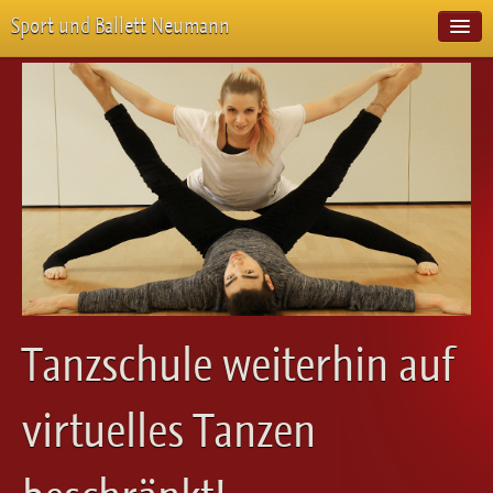
Sport und Ballett Neumann
Start
Neuigkeiten
Über Uns
Unterricht
Veranstaltungen
Emotion Pur
Meisterschaften
Projekte
Vorstellungen
Workshops
Tanzschule weiterhin auf
Galerie
Balletteckchen
virtuelles Tanzen
Kontakt
Videos