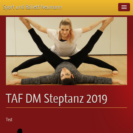
Sport und Ballett Neumann
Start
Neuigkeiten
Über Uns
Unterricht
Veranstaltungen
Emotion Pur
Meisterschaften
Projekte
Vorstellungen
Workshops
TAF DM Steptanz 2019
Galerie
Balletteckchen
Kontakt
Test
Videos