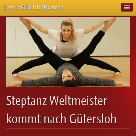
Sport und Ballett Neumann
Start
Neuigkeiten
Über Uns
Unterricht
Veranstaltungen
Emotion Pur
Meisterschaften
Projekte
Vorstellungen
Workshops
Steptanz Weltmeister
Galerie
Balletteckchen
kommt nach Gütersloh
Kontakt
Videos