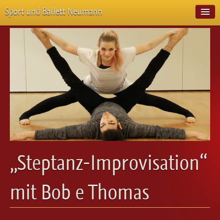
Sport und Ballett Neumann
Start
Neuigkeiten
Über Uns
Unterricht
Veranstaltungen
Emotion Pur
Meisterschaften
Projekte
Vorstellungen
Workshops
„Steptanz-Improvisation“
Galerie
Balletteckchen
mit Bob e Thomas
Kontakt
Videos