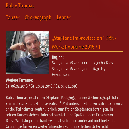
Ballett für Erwachsene / Jugendliche
Bob e Thomas
Kreative Früherziehung / Kinderballett
Tänzer – Choreograph – Lehrer
Modern / Jazz / Contemporary
Steptanz
Urban Dance
„Steptanz Improvisation“ SBN-
Workshopreihe 2016 / 1
Beginn:
Sa. 23.01.2016 von 11.00 – 12.30 h / Kids
Sa. 23.01.2016 von 13.00 – 14.30 h /
Erwachsene
Weitere Termine:
Sa. 06.02.2016 / Sa. 20.02.2016 / Sa. 05.03.2016
Bob e Thomas, erfahrener Steptanz-Pädagoge, Tänzer & Choreograph führt
ein in die „Steptanz-Improvisation“. Mit unterschiedlichen Stilmitteln wird
er die Teilnehmer kontinuierlich zum freien Steptanzen befähigen. In
seinen Kursen stehen Unterhaltsamkeit und Spaß auf dem Programm.
Diese Workshopreihe baut systematisch aufeinander auf und bietet die
Grundlage für einen weiterführenden kontinuierlichen Unterricht.