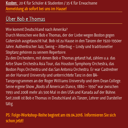
Kosten:
20 € für Schüler & Studenten / 35 € für Erwachsene
Anmeldung ab sofort bei uns im Hause!
Über Bob e Thomas
Wie kommt Deutschland nach Amerika?
Durch Menschen wie Bob e Thomas, der der Liebe wegen Boston gegen
Gütersloh ausgetauscht hat. Bob ist zu Hause in den Tänzen der 1920-1950er
Jahre. Authentischer Jazz, Swing – Jitterbug – Lindy und traditioneller
Steptanz gehören zu seinem Repertoire.
Zu den Orchestern, mit denen Bob e Thomas getanzt hat, zählen u.a. das
Artie Shaw Orchestra Asia Tour, das Houston Symphony Orchestra, das
Boston Pops Orchestra und das San Antonia Orchestra. Er war Gastredner
an der Harvard University und unterrichtete Tanz in den BA-
Tanzprogrammen an der Roger Williams University und dem Dean College.
Seine eigene Show „Roots of American Dance, 1880 – 1950“ war zwischen
1993 und 2008 mehr als 500 Mal in den USA und Kanada auf der Bühne.
Seit 2008 ist Bob e Thomas in Deutschland als Tänzer, Lehrer und Darsteller
tätig.
PS: Folge-Workshop-Reihe beginnt am 09.04.2016. Informieren Sie sich
schon jetzt!