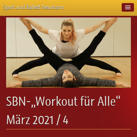
Sport und Ballett Neumann
Start
Neuigkeiten
Über Uns
Unterricht
Veranstaltungen
Emotion Pur
Meisterschaften
Projekte
Vorstellungen
Workshops
SBN-„Workout für Alle“
Galerie
Balletteckchen
März 2021 / 4
Kontakt
Videos