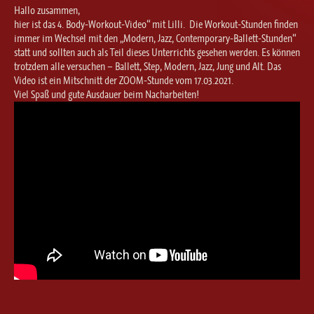
Ballett für Erwachsene / Jugendliche
Hallo zusammen,
Kreative Früherziehung / Kinderballett
hier ist das 4. Body-Workout-Video“ mit Lilli. Die Workout-Stunden finden
immer im Wechsel mit den „Modern, Jazz, Contemporary-Ballett-Stunden“
Modern / Jazz / Contemporary
statt und sollten auch als Teil dieses Unterrichts gesehen werden. Es können
Steptanz
trotzdem alle versuchen – Ballett, Step, Modern, Jazz, Jung und Alt. Das
Video ist ein Mitschnitt der ZOOM-Stunde vom 17.03.2021.
Urban Dance
Viel Spaß und gute Ausdauer beim Nacharbeiten!