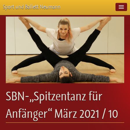
Sport und Ballett Neumann
Start
Neuigkeiten
Über Uns
Unterricht
Veranstaltungen
Emotion Pur
Meisterschaften
Projekte
Vorstellungen
Workshops
SBN-„Spitzentanz für
Galerie
Balletteckchen
Anfänger“ März 2021 / 10
Kontakt
Videos