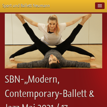
Sport und Ballett Neumann
Start
Neuigkeiten
Über Uns
Unterricht
Veranstaltungen
Emotion Pur
Meisterschaften
Projekte
Vorstellungen
Workshops
SBN-„Modern,
Galerie
Balletteckchen
Contemporary-Ballett &
Kontakt
Videos