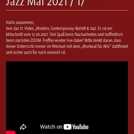
Jazz Mai 2021 / 17
Ballett für Erwachsene / Jugendliche
Kreative Früherziehung / Kinderballett
Modern / Jazz / Contemporary
Hallo zusammen,
Steptanz
hier das 17. Video „Modern, Contemporary-Ballett & Jazz. Es ist ein
Mitschnitt vom 12.05.2021. Viel Spaß beim Nacharbeiten und hoffentlich
Urban Dance
beim nächsten ZOOM-Treffen wieder live dabei! Bitte denkt daran, dass
dieser Unterricht immer im Wechsel mit dem „Workout für Alle“ stattfindet
und sicher auch für euch sinnvoll ist.