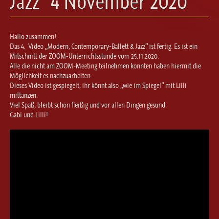
Jazz“ 4 November 2020
Ballett für Erwachsene / Jugendliche
Kreative Früherziehung / Kinderballett
Modern / Jazz / Contemporary
Hallo zusammen!
Steptanz
Das 4. Video „Modern, Contemporary-Ballett & Jazz“ ist fertig. Es ist ein
Mitschnitt der ZOOM-Unterrichtsstunde vom 25.11.2020.
Urban Dance
Alle die nicht am ZOOM-Meeting teilnehmen konnten haben hiermit die
Möglichkeit es nachzuarbeiten.
Dieses Video ist gespiegelt, ihr könnt also „wie im Spiegel“ mit Lilli
mittanzen.
Viel Spaß, bleibt schön fleißig und vor allen Dingen gesund.
Gabi und Lilli!