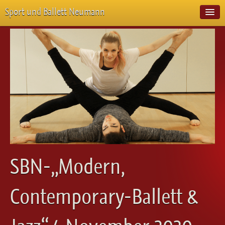
Sport und Ballett Neumann
Start
Neuigkeiten
Über Uns
Unterricht
Veranstaltungen
Emotion Pur
Meisterschaften
Projekte
Vorstellungen
Workshops
SBN-„Modern,
Galerie
Balletteckchen
Contemporary-Ballett &
Kontakt
Videos