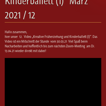
Kinderballett (1)“ März
Ballett für Erwachsene / Jugendliche
Kreative Früherziehung / Kinderballett
2021 / 12
Modern / Jazz / Contemporary
Steptanz
Urban Dance
Hallo zusammen,
hier unser 12. Video „Kreative Früherziehung und Kinderballett (I)“. Das
Video ist ein Mitschnitt der Stunde vom 30.03.21 Viel Spaß beim
Nacharbeiten und hoffentlich bis zum nächsten Zoom-Meeting am Di.
13.04.21 wieder direkt mit dabei!