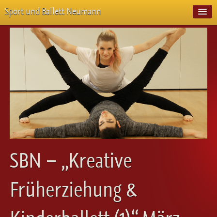
Sport und Ballett Neumann
Start
Neuigkeiten
Über Uns
Unterricht
Veranstaltungen
Emotion Pur
Meisterschaften
Projekte
Vorstellungen
Workshops
SBN – „Kreative
Galerie
Balletteckchen
Früherziehung &
Kontakt
Videos