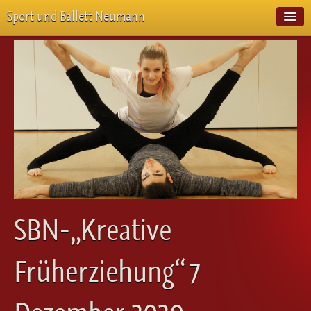
Sport und Ballett Neumann
Start
Neuigkeiten
Über Uns
Unterricht
Veranstaltungen
Emotion Pur
Meisterschaften
Projekte
Vorstellungen
Workshops
SBN-„Kreative
Galerie
Balletteckchen
Früherziehung“ 7
Kontakt
Videos