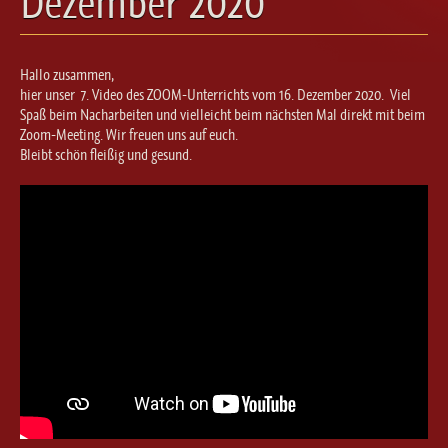
Dezember 2020
Ballett für Erwachsene / Jugendliche
Kreative Früherziehung / Kinderballett
Modern / Jazz / Contemporary
Hallo zusammen,
Steptanz
hier unser 7. Video des ZOOM-Unterrichts vom 16. Dezember 2020. Viel
Spaß beim Nacharbeiten und vielleicht beim nächsten Mal direkt mit beim
Urban Dance
Zoom-Meeting. Wir freuen uns auf euch.
Bleibt schön fleißig und gesund.