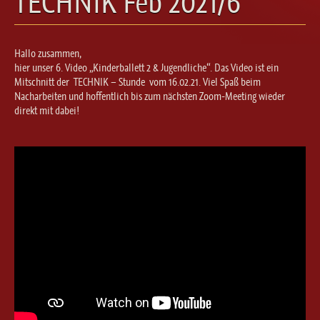
TECHNIK Feb 2021/6
Ballett für Erwachsene / Jugendliche
Kreative Früherziehung / Kinderballett
Modern / Jazz / Contemporary
Hallo zusammen,
Steptanz
hier unser 6. Video „Kinderballett 2 & Jugendliche“. Das Video ist ein
Mitschnitt der TECHNIK – Stunde vom 16.02.21. Viel Spaß beim
Urban Dance
Nacharbeiten und hoffentlich bis zum nächsten Zoom-Meeting wieder
direkt mit dabei!