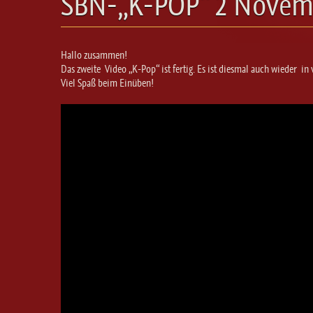
SBN-„K-POP“ 2 Novem
Hallo zusammen!
Das zweite Video „K-Pop“ ist fertig. Es ist diesmal auch wieder 
Viel Spaß beim Einüben!