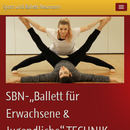
Sport und Ballett Neumann
Start
Neuigkeiten
Über Uns
Unterricht
Veranstaltungen
Emotion Pur
Meisterschaften
Projekte
Vorstellungen
Workshops
SBN-„Ballett für
Galerie
Balletteckchen
Erwachsene &
Kontakt
Videos