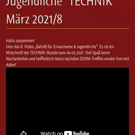
Jugendliche“ TECHNIK
Ballett für Erwachsene / Jugendliche
Kreative Früherziehung / Kinderballett
März 2021/8
Modern / Jazz / Contemporary
Steptanz
Urban Dance
Hallo zusammen!
Hier das 8. Video „Ballett für Erwachsene & Jugendliche“. Es ist ein
Mitschnitt der TECHNIK-Stunde vom 04.03.2021. Viel Spaß beim
Nacharbeiten und hoffentlich beim nächsten ZOOM-Treffen wieder live mit
dabei!