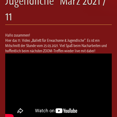
Jugendliche“ März 2021 /
Ballett für Erwachsene / Jugendliche
Kreative Früherziehung / Kinderballett
11
Modern / Jazz / Contemporary
Steptanz
Urban Dance
Hallo zusammen!
Hier das 11. Video „Ballett für Erwachsene & Jugendliche“. Es ist ein
Mitschnitt der Stunde vom 25.03.2021. Viel Spaß beim Nacharbeiten und
hoffentlich beim nächsten ZOOM-Treffen wieder live mit dabei!