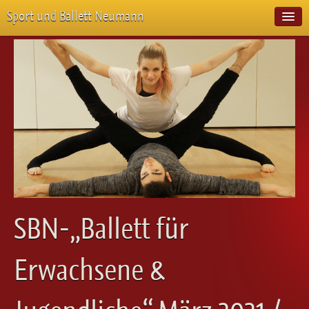
Sport und Ballett Neumann
Start
Neuigkeiten
Über Uns
Unterricht
Veranstaltungen
Emotion Pur
Meisterschaften
Projekte
Vorstellungen
Workshops
SBN-„Ballett für
Galerie
Balletteckchen
Erwachsene &
Kontakt
Videos