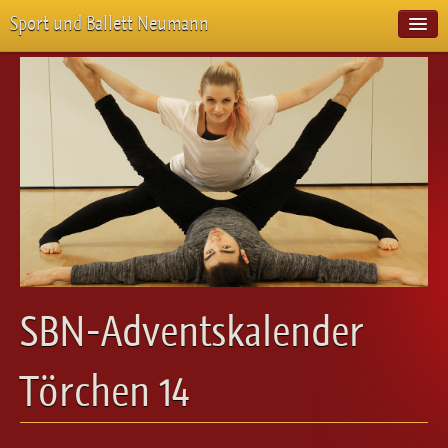
Sport und Ballett Neumann
Start
Neuigkeiten
Über Uns
Unterricht
Veranstaltungen
Emotion Pur
Meisterschaften
Projekte
Vorstellungen
Workshops
SBN-Adventskalender
Galerie
Balletteckchen
Törchen 14
Kontakt
Videos