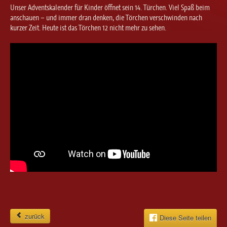
Ballett für Erwachsene / Jugendliche
Unser Adventskalender für Kinder öffnet sein 14. Türchen. Viel Spaß beim
Kreative Früherziehung / Kinderballett
anschauen – und immer dran denken, die Törchen verschwinden nach
kurzer Zeit. Heute ist das Törchen 12 nicht mehr zu sehen.
Modern / Jazz / Contemporary
Steptanz
Urban Dance
zurück
Diese Seite teilen