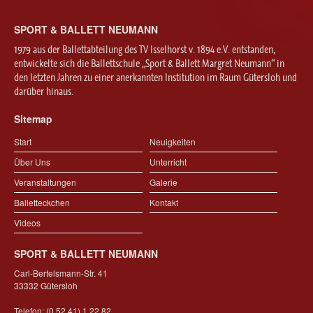
Ballett für Erwachsene / Jugendliche
Kreative Früherziehung / Kinderballett
SPORT & BALLETT NEUMANN
Modern / Jazz / Contemporary
1979 aus der Ballettabteilung des TV Isselhorst v. 1894 e.V. entstanden,
Steptanz
entwickelte sich die Ballettschule „Sport & Ballett Margret Neumann“ in
den letzten Jahren zu einer anerkannten Institution im Raum Gütersloh und
Urban Dance
darüber hinaus.
Sitemap
Start
Neuigkeiten
Über Uns
Unterricht
Veranstaltungen
Galerie
Balletteckchen
Kontakt
Videos
SPORT & BALLETT NEUMANN
Carl-Bertelsmann-Str. 41
33332 Gütersloh
Telefon: (0 52 41) 1 22 82