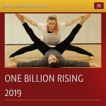
Sport und Ballett Neumann
Start
Neuigkeiten
Über Uns
Unterricht
Veranstaltungen
Emotion Pur
Meisterschaften
Projekte
Vorstellungen
Workshops
ONE BILLION RISING
Galerie
Balletteckchen
2019
Kontakt
Videos