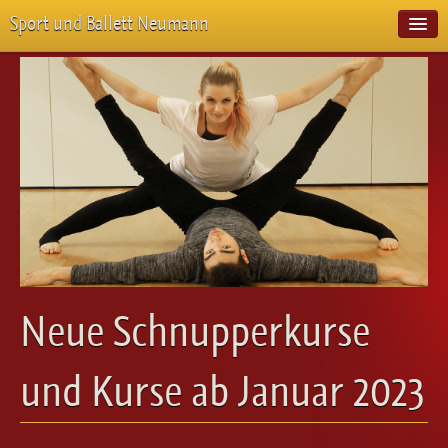
Sport und Ballett Neumann
Start
Neuigkeiten
Über Uns
Unterricht
Veranstaltungen
Emotion Pur
Meisterschaften
Projekte
Vorstellungen
Workshops
Neue Schnupperkurse
Galerie
Balletteckchen
und Kurse ab Januar 2023
Kontakt
Videos