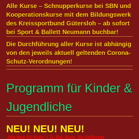
Ballett für Erwachsene / Jugendliche
Alle Kurse – Schnupperkurse bei SBN und
Kreative Früherziehung / Kinderballett
Kooperationskurse mit dem Bildungswerk
Modern / Jazz / Contemporary
des Kreissportbund Gütersloh – ab sofort
Steptanz
bei Sport & Ballett Neumann buchbar!
Urban Dance
Die Durchführung aller Kurse ist abhängig
von den jeweils aktuell geltenden Corona-
Schutz-Verordnungen!
Programm für Kinder &
Jugendliche
NEU! NEU! NEU!
„Hip Hop für Kids“ / 11-Std.-Kurs für Anfänger