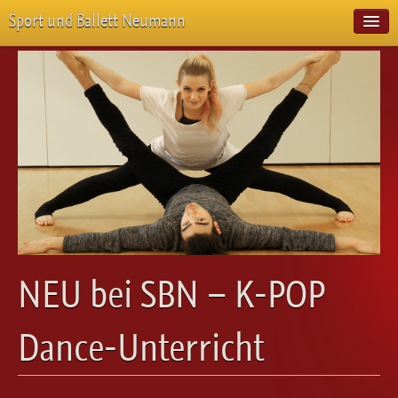
Sport und Ballett Neumann
Start
Neuigkeiten
Über Uns
Unterricht
Veranstaltungen
Emotion Pur
Meisterschaften
Projekte
Vorstellungen
Workshops
NEU bei SBN – K-POP
Galerie
Balletteckchen
Dance-Unterricht
Kontakt
Videos