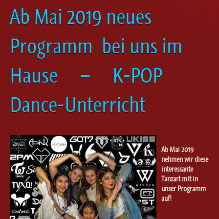
Ballett für Erwachsene / Jugendliche
Ab Mai 2019 neues
Kreative Früherziehung / Kinderballett
Modern / Jazz / Contemporary
Programm bei uns im
Steptanz
Urban Dance
Hause
– K-POP
Dance-Unterricht
Ab Mai 2019
nehmen wir diese
interessante
Tanzart mit in
unser Programm
auf!