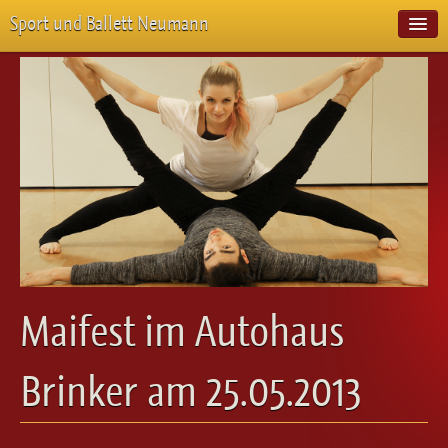
Sport und Ballett Neumann
Start
Neuigkeiten
Über Uns
Unterricht
Veranstaltungen
Emotion Pur
Meisterschaften
Projekte
Vorstellungen
Workshops
Maifest im Autohaus
Galerie
Balletteckchen
Brinker am 25.05.2013
Kontakt
Videos