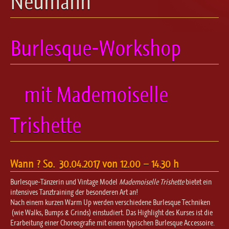
Neumann
Ballett für Erwachsene / Jugendliche
Kreative Früherziehung / Kinderballett
Modern / Jazz / Contemporary
Burlesque-Workshop
Steptanz
Urban Dance
mit Mademoiselle
Trishette
Wann ? So. 30.04.2017 von 12.00 – 14.30 h
Burlesque-Tänzerin und Vintage Model
Mademoiselle Trishette
bietet ein
intensives Tanztraining der besonderen Art an!
Nach einem kurzen Warm Up werden verschiedene Burlesque Techniken
(wie Walks, Bumps & Grinds) einstudiert. Das Highlight des Kurses ist die
Erarbeitung einer Choreografie mit einem typischen Burlesque Accessoire.