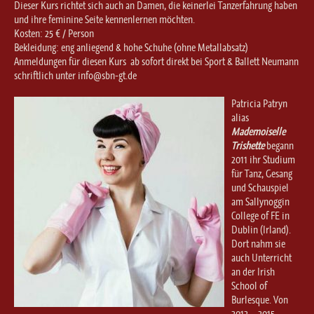
Dieser Kurs richtet sich auch an Damen, die keinerlei Tanzerfahrung haben
und ihre feminine Seite kennenlernen möchten.
Kosten: 25 € / Person
Bekleidung: eng anliegend & hohe Schuhe (ohne Metallabsatz)
Anmeldungen für diesen Kurs ab sofort direkt bei Sport & Ballett Neumann
schriftlich unter info@sbn-gt.de
Patricia Patryn
alias
Mademoiselle
Trishette
begann
2011 ihr Studium
für Tanz, Gesang
und Schauspiel
am Sallynoggin
College of FE in
Dublin (Irland).
Dort nahm sie
auch Unterricht
an der Irish
School of
Burlesque. Von
2012 – 2015