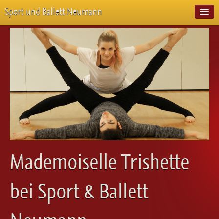
Sport und Ballett Neumann
Start
Neuigkeiten
Über Uns
Unterricht
Veranstaltungen
Emotion Pur
Meisterschaften
Projekte
Vorstellungen
Workshops
Mademoiselle Trishette
Galerie
Balletteckchen
bei Sport & Ballett
Kontakt
Videos