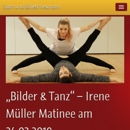
Sport und Ballett Neumann
Start
Neuigkeiten
Über Uns
Unterricht
Veranstaltungen
Emotion Pur
Meisterschaften
Projekte
Vorstellungen
Workshops
„Bilder & Tanz“ – Irene
Galerie
Balletteckchen
Müller Matinee am
Kontakt
Videos