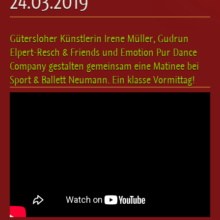
24.03.2019
Ballett für Erwachsene / Jugendliche
Kreative Früherziehung / Kinderballett
Modern / Jazz / Contemporary
Gütersloher Künstlerin Irene Müller, Gudrun
Steptanz
Elpert-Resch & Friends und Emotion Pur Dance
Urban Dance
Company gestalten gemeinsam eine Matinee bei
Sport & Ballett Neumann. Ein klasse Vormittag!