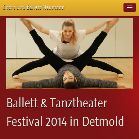
Sport und Ballett Neumann
Start
Neuigkeiten
Über Uns
Unterricht
Veranstaltungen
Emotion Pur
Meisterschaften
Projekte
Vorstellungen
Workshops
Ballett & Tanztheater
Galerie
Balletteckchen
Festival 2014 in Detmold
Kontakt
Videos