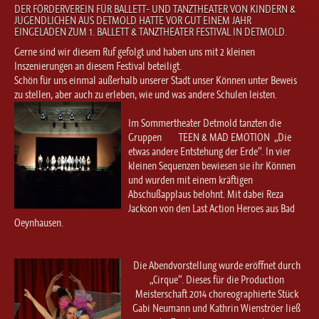
Ballett für Erwachsene / Jugendliche
DER FÖRDERVEREIN FÜR BALLETT- UND TANZTHEATER VON KINDERN &
JUGENDLICHEN AUS DETMOLD HATTE VOR GUT EINEM JAHR
Kreative Früherziehung / Kinderballett
EINGELADEN ZUM 1. BALLETT & TANZTHEATER FESTIVAL IN DETMOLD.
Modern / Jazz / Contemporary
Gerne sind wir diesem Ruf gefolgt und haben uns mit 2 kleinen
Steptanz
Inszenierungen an diesem Festival beteiligt.
Schön für uns einmal außerhalb unserer Stadt unser Können unter Beweis
Urban Dance
zu stellen, aber auch zu erleben, wie und was andere Schulen leisten.
Im Sommertheater Detmold tanzten die
Gruppen TEEN & MAD EMOTION „Die
etwas andere Entstehung der Erde“. In vier
kleinen Sequenzen bewiesen sie ihr Können
und wurden mit einem kräftigen
Abschußapplaus belohnt. Mit dabei Reza
Jackson von den Last Action Heroes aus Bad
Oeynhausen.
Die Abendvorstellung wurde eröffnet durch
„Cirque“. Dieses für die Production
Meisterschaft 2014 choreographierte Stück
Gabi Neumann und Kathrin Wienströer ließ