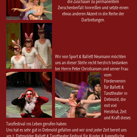
die Zuschauer zu permanentem
Zwischenbeifall hinreißen und setzte einen
etwas anderen Akzent in die Reihe der
Darbietungen.
Wir von Sport & Ballett Neumann möchten
uns an dieser Stelle recht herzlich bedanken
bei Herrn Peter Christiansen und seiner Frau
vom
Förderverein
für Ballett &
Tanztheater in
Detmold, die
mit viel
Herzblut, Zeit
und Kraft dieses
Tanzfestival ins Leben gerufen haben.
Uns hat es sehr gut in Detmold gefallen und wir sind jeder Zeit bereit uns
am 2. Detmolder Ballett & Tanztheater Festival für Kinder & Jugendliche