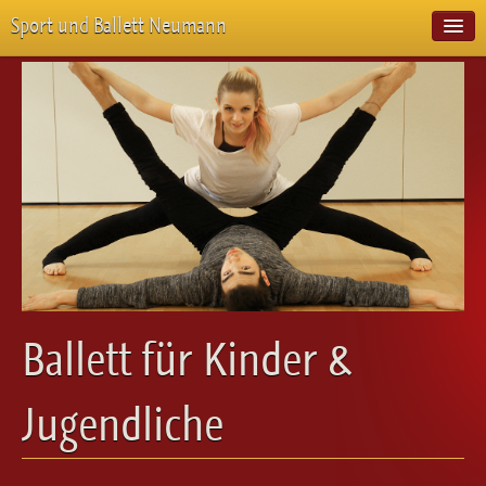
Sport und Ballett Neumann
Start
Neuigkeiten
Über Uns
Unterricht
Veranstaltungen
Emotion Pur
Meisterschaften
Projekte
Vorstellungen
Workshops
Ballett für Kinder &
Galerie
Balletteckchen
Jugendliche
Kontakt
Videos