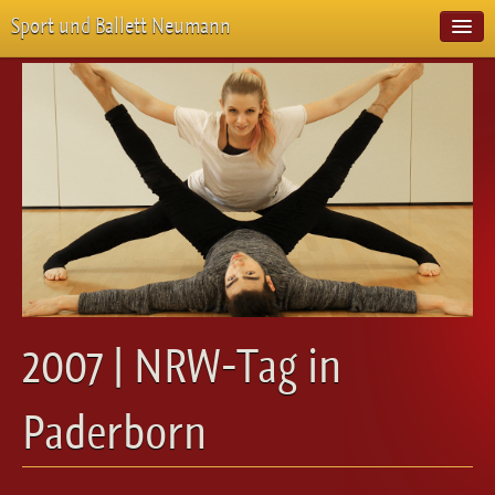
Sport und Ballett Neumann
Start
Neuigkeiten
Über Uns
Unterricht
Veranstaltungen
Emotion Pur
Meisterschaften
Projekte
Vorstellungen
Workshops
2007 | NRW-Tag in
Galerie
Balletteckchen
Paderborn
Kontakt
Videos