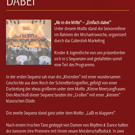
DABEI“
Ballett für Erwachsene / Jugendliche
Kreative Früherziehung / Kinderballett
Modern / Jazz / Contemporary
„Ab in die Mitte“ – „Einfach dabei“
Steptanz
Unter diesem Motto stand die Seniorenfeier
im Rahmen der Michaeliswoche, organisiert
Urban Dance
durch das Gütersloh Marketing.
Kinder & Jugendliche von uns präsentierten
sich in 3 Sequenzen und gestalteten somit
eine Teil des Programms.
In der ersten Sequenz sah man die „Kleinsten“ mit einer wundersamen
Geschichte aus dem Reich der Schmetterlingselfen, gefolgt von einer
Darbietung der etwas größeren unter dem Motto „Kleine Meerjungfrauen.
Den Abschluß dieser Sequenz tanzten die „Großen“ mit einer „kleinen“
klassischen Etüde.
Die zweite Sequenz stand ganz unter dem Motto: „Laßt es klappern“.
Nach einem Irischen Tanz gesteppt von Damen von Rhythm & Dance hatten
die Junioren ihre Premiere mit ihrem neuen Meisterschaftsstück. In zwei