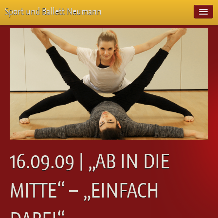
Sport und Ballett Neumann
Start
Neuigkeiten
Über Uns
Unterricht
Veranstaltungen
Emotion Pur
Meisterschaften
Projekte
Vorstellungen
Workshops
16.09.09 | „AB IN DIE
Galerie
Balletteckchen
MITTE“ – „EINFACH
Kontakt
Videos