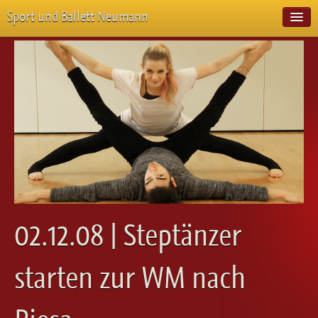
Sport und Ballett Neumann
Start
Neuigkeiten
Über Uns
Unterricht
Veranstaltungen
Emotion Pur
Meisterschaften
Projekte
Vorstellungen
Workshops
02.12.08 | Steptänzer
Galerie
Balletteckchen
starten zur WM nach
Kontakt
Videos