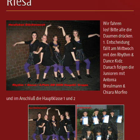
Riesa
Ballett für Erwachsene / Jugendliche
Kreative Früherziehung / Kinderballett
Modern / Jazz / Contemporary
Wir fahren
Steptanz
los! Bitte alle die
Daumen drücken.
Urban Dance
1. Entscheidung
fällt am Mittwoch
mit den Rhythm &
Dance Kidz.
Danach folgen die
Junioren mit
Antonia
Breulmann &
Chiara Morfeo
und im Anschluß die Hauptklasse 1 und 2